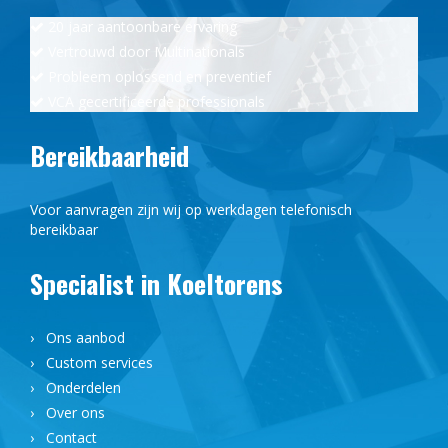
20 jaar aantoonbare ervaring
Vertrouwd door Multinationals
Probleem oplossend en preventief
VCA gecertificeerde professionals
Bereikbaarheid
Voor aanvragen zijn wij op werkdagen telefonisch
bereikbaar
Specialist in Koeltorens
› Ons aanbod
› Custom services
› Onderdelen
› Over ons
› Contact